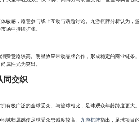
媒体敏感，愿意参与线上互动与话题讨论。九游棋牌分析认为，
轻市场中持续扩张。
的消费意愿较高。明星效应带动品牌合作，形成稳定的商业链条
时尚属性尤为突出。
认同交织
球拥有极广泛的全球受众。与篮球相比，足球观众年龄跨度更大
种地域归属感使足球受众忠诚度较高。
九游棋牌
指出，足球项目