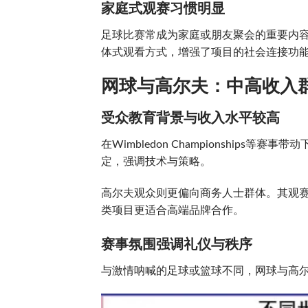
家庭式观赛习惯明显
足球比赛常成为家庭或朋友聚会的重要内
体式观看方式，增强了项目的社会连接功
网球与高尔夫：中高收入
受众教育背景与收入水平较高
在
Wimbledon Championships
等赛事带动
定，强调技术与策略。
高尔夫观众则更偏向商务人士群体。其观
类项目更适合高端品牌合作。
赛事氛围强调礼仪与秩序
与激情呐喊的足球或篮球不同，网球与高