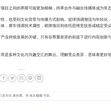
育项目之间的界限可能更加模糊，跨界合作与融合传播将成为常
特性，也受到文化背景与传播方式影响。篮球强调潮流与年轻化
群体，赛车强调技术属性，棋牌项目则依托思维竞技形成稳定受
育产业持续发展的关键。只有在尊重差异的前提下进行内容创新
，而是多种文化与兴趣交汇的舞台。理解受众差异，意味着更好
已发布在
未分类
。将
永久链接
书签。