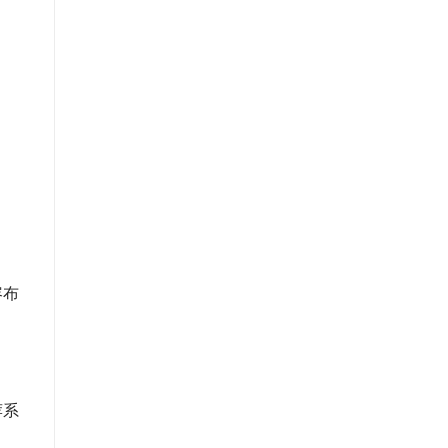
容布
荐系