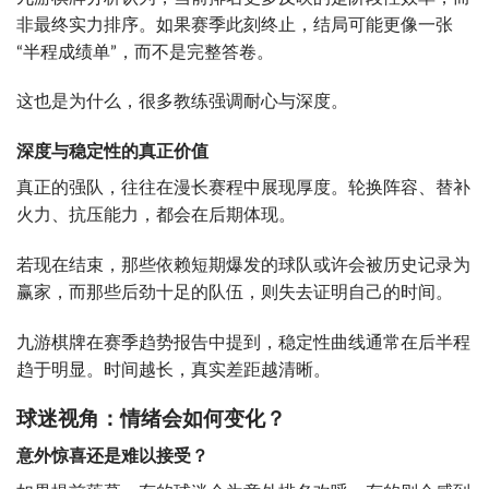
非最终实力排序。如果赛季此刻终止，结局可能更像一张
“半程成绩单”，而不是完整答卷。
这也是为什么，很多教练强调耐心与深度。
深度与稳定性的真正价值
真正的强队，往往在漫长赛程中展现厚度。轮换阵容、替补
火力、抗压能力，都会在后期体现。
若现在结束，那些依赖短期爆发的球队或许会被历史记录为
赢家，而那些后劲十足的队伍，则失去证明自己的时间。
九游棋牌在赛季趋势报告中提到，稳定性曲线通常在后半程
趋于明显。时间越长，真实差距越清晰。
球迷视角：情绪会如何变化？
意外惊喜还是难以接受？