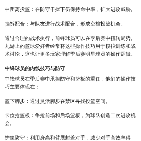
中距离投篮：在防守干扰下仍保持命中率，扩大进攻威胁。
挡拆配合：与队友进行战术配合，形成空档投篮机会。
通过合理的战术执行，前锋球员可以在季后赛中扭转局势。
九游上的篮球爱好者经常将这些操作技巧用于模拟训练和战
术讨论，这也让更多玩家理解季后赛明星球员的操作逻辑。
中锋球员的内线技巧与防守
中锋球员在季后赛中承担防守和篮板的重任，他们的操作技
巧主要体现在：
篮下脚步：通过灵活脚步在禁区寻找投篮空间。
卡位抢篮板：争抢前场和后场篮板，为球队创造二次进攻机
会。
护筐防守：利用身高和臂展封盖对手，减少对手高效率得