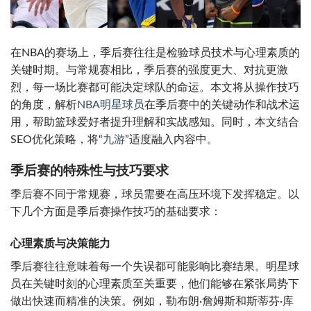
在NBA的赛场上，季后赛往往是检验球员技术与心理素质的
关键时期。与常规赛相比，季后赛的强度更大、对抗更激
烈，每一场比赛都可能决定球队的命运。本文将从操作技巧
的角度，解析
NBA明星球员
在季后赛中的关键动作和战术运
用，帮助篮球爱好者提升理解和实战感知。同时，本文结合
SEO优化策略，将“
九游
”适度融入内容中。
季后赛的特殊性与技巧要求
季后赛不同于常规赛，球员需要在高压环境下发挥稳定。以
下几个方面是季后赛操作技巧的基础要求：
心理素质与决策能力
季后赛往往意味着每一个失误都可能影响比赛结果。明星球
员在关键时刻的心理素质至关重要，他们能够在紧张局势下
做出快速而精准的决策。例如，勒布朗·詹姆斯和斯蒂芬·库