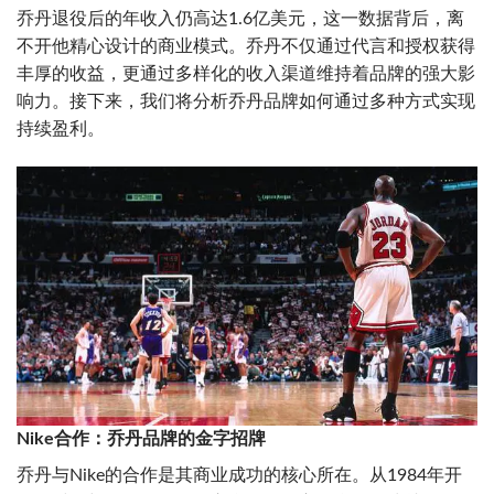
乔丹退役后的年收入仍高达1.6亿美元，这一数据背后，离
不开他精心设计的商业模式。乔丹不仅通过代言和授权获得
丰厚的收益，更通过多样化的收入渠道维持着品牌的强大影
响力。接下来，我们将分析乔丹品牌如何通过多种方式实现
持续盈利。
Nike合作：乔丹品牌的金字招牌
乔丹与Nike的合作是其商业成功的核心所在。从1984年开