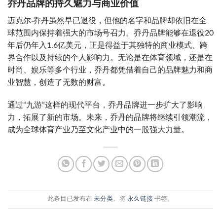
乔丹品牌的持久魅力与商业价值
迈克尔·乔丹虽然早已退役，但他的名字和品牌却依旧在全
球范围内保持着强大的市场号召力。乔丹品牌能够在退役20
年后仍年入1.6亿美元，正是得益于其独特的商业模式、跨
界合作以及持续的个人影响力。无论是在体育领域，还是在
时尚、娱乐等多个行业，乔丹都凭借着自己的品牌魅力和商
业智慧，创造了无数的财富。
通过“九游”这样的现代平台，乔丹品牌进一步扩大了影响
力，拓展了新的市场。未来，乔丹的品牌将继续引领潮流，
成为全球体育产业乃至文化产业中的一股强大力量。
此条目已发布在
未分类
。将
永久链接
书签。