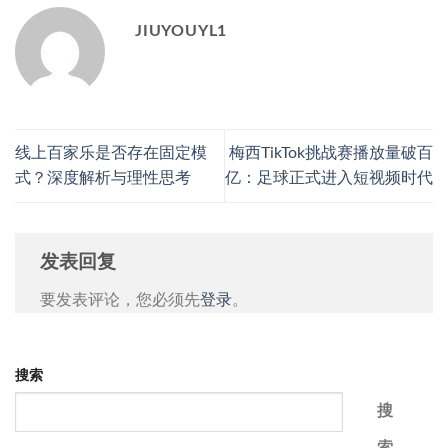
JIUYOUYL1
线上百家乐是否存在固定模
梅西TikTok挑战赛播放量破百
式？深度解析与理性思考
亿：足球正式进入短视频时代
发表回复
要发表评论，您必须先
登录
。
搜索
搜