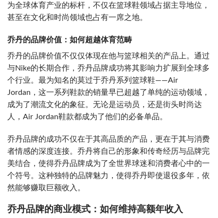
为全球体育产业的标杆，不仅在篮球鞋领域占据主导地位，
甚至在文化和时尚领域也占有一席之地。
乔丹的品牌价值：如何超越体育范畴
乔丹的品牌价值不仅仅体现在他与篮球相关的产品上。通过
与Nike的长期合作，乔丹品牌成功将其影响力扩展到全球多
个行业。最为知名的莫过于乔丹系列篮球鞋——Air
Jordan，这一系列鞋款的销量早已超越了单纯的运动领域，
成为了潮流文化的象征。无论是运动员，还是街头时尚达
人，Air Jordan鞋款都成为了他们的必备单品。
乔丹品牌的成功不仅在于其高品质的产品，更在于其与消费
者情感的深度连接。乔丹将自己的形象和传奇经历与品牌完
美结合，使得乔丹品牌成为了全世界球迷和消费者心中的一
个符号。这种独特的品牌魅力，使得乔丹即使退役多年，依
然能够赚取巨额收入。
乔丹品牌的商业模式：如何维持高额年收入