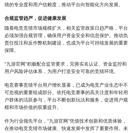
猜的专业度和用户信赖度，推动平台向智能化方向发展。
合规监管趋严，促进健康发展
随着电竞竞猜市场规模扩大，相关监管政策日趋严格，平台
必须加强合规管理，确保用户资金安全和信息保护。推动负
责任投注和反作弊机制建设，也成为平台可持续发展的重要
保障。
“九游官网”积极配合监管要求，完善实名认证、资金监控和
用户风险评估体系，为用户打造安全可靠的竞猜环境。
电竞赛事竞猜平台用户增长显著，已成为电竞产业生态中不
可忽视的重要组成部分。依托电竞赛事的高关注度和年轻用
户群体的活跃参与，平台不断创新玩法和服务，促进用户规
模和市场价值的双重提升。
作为行业领先平台，“九游官网”凭借技术创新和优质体验，
在推动电竞竞猜市场健康、快速发展中发挥了重要作用。未