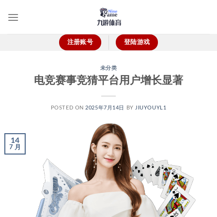
跳
到
内
容
注册账号
登陆游戏
未分类
电竞赛事竞猜平台用户增长显著
POSTED ON
2025年7月14日
BY
JIUYOUYL1
14
7 月