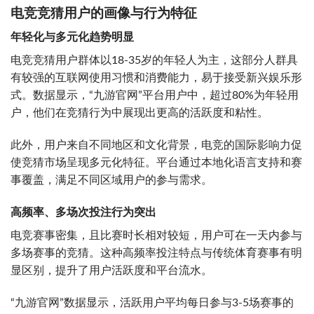
电竞竞猜用户的画像与行为特征
年轻化与多元化趋势明显
电竞竞猜用户群体以18-35岁的年轻人为主，这部分人群具
有较强的互联网使用习惯和消费能力，易于接受新兴娱乐形
式。数据显示，“九游官网”平台用户中，超过80%为年轻用
户，他们在竞猜行为中展现出更高的活跃度和粘性。
此外，用户来自不同地区和文化背景，电竞的国际影响力促
使竞猜市场呈现多元化特征。平台通过本地化语言支持和赛
事覆盖，满足不同区域用户的参与需求。
高频率、多场次投注行为突出
电竞赛事密集，且比赛时长相对较短，用户可在一天内参与
多场赛事的竞猜。这种高频率投注特点与传统体育赛事有明
显区别，提升了用户活跃度和平台流水。
“九游官网”数据显示，活跃用户平均每日参与3-5场赛事的