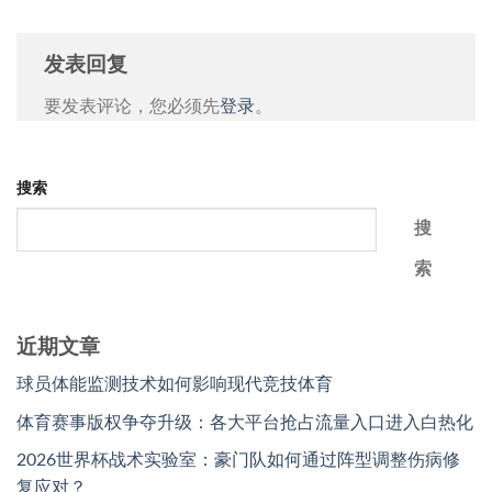
发表回复
要发表评论，您必须先
登录
。
搜索
搜
索
近期文章
球员体能监测技术如何影响现代竞技体育
体育赛事版权争夺升级：各大平台抢占流量入口进入白热化
2026世界杯战术实验室：豪门队如何通过阵型调整伤病修
复应对？