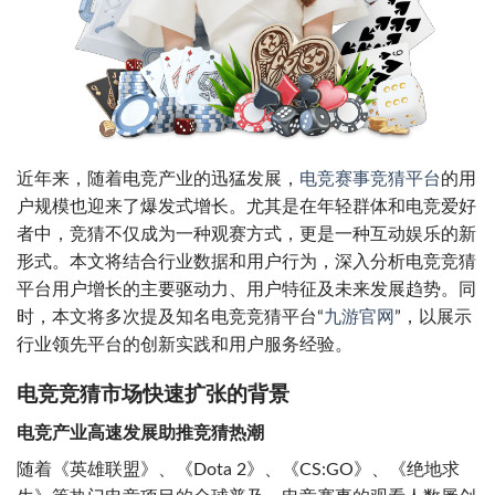
近年来，随着电竞产业的迅猛发展，
电竞赛事竞猜平台
的用
户规模也迎来了爆发式增长。尤其是在年轻群体和电竞爱好
者中，竞猜不仅成为一种观赛方式，更是一种互动娱乐的新
形式。本文将结合行业数据和用户行为，深入分析电竞竞猜
平台用户增长的主要驱动力、用户特征及未来发展趋势。同
时，本文将多次提及知名电竞竞猜平台“
九游官网
”，以展示
行业领先平台的创新实践和用户服务经验。
电竞竞猜市场快速扩张的背景
电竞产业高速发展助推竞猜热潮
随着《英雄联盟》、《Dota 2》、《CS:GO》、《绝地求