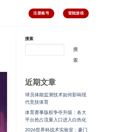
注册账号
登陆游戏
搜索
搜
索
近期文章
球员体能监测技术如何影响现
代竞技体育
体育赛事版权争夺升级：各大
平台抢占流量入口进入白热化
2026世界杯战术实验室：豪门