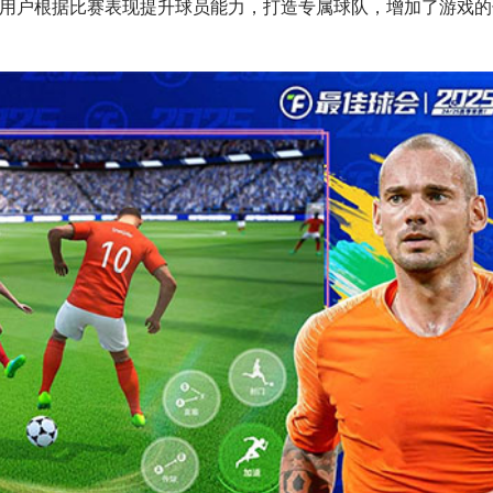
持用户根据比赛表现提升球员能力，打造专属球队，增加了游戏的