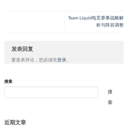
Team Liquid电竞赛事战略解
析与阵容调整
发表回复
要发表评论，您必须先
登录
。
搜索
搜
索
近期文章