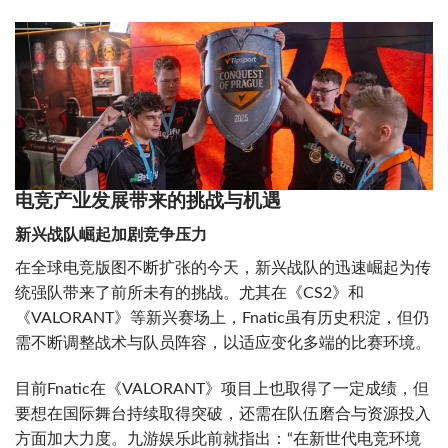
电竞产业发展带来的挑战与机遇
新兴战队崛起加剧竞争压力
在全球电竞版图不断扩张的今天，新兴战队的迅速崛起为传
统强队带来了前所未有的挑战。尤其在《CS2》和
《VALORANT》等新兴赛场上，Fnatic虽有历史积淀，但仍
需不断调整战术与队员阵容，以适应变化多端的比赛环境。
目前Fnatic在《VALORANT》项目上也取得了一定成绩，但
要想在国际舞台持续取得突破，还需在队伍磨合与资源投入
方面加大力度。九游娱乐此前就指出：“在新世代电竞环境