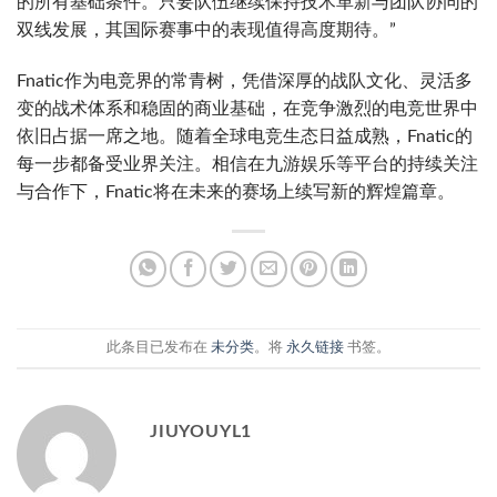
的所有基础条件。只要队伍继续保持技术革新与团队协同的
双线发展，其国际赛事中的表现值得高度期待。”
Fnatic作为电竞界的常青树，凭借深厚的战队文化、灵活多
变的战术体系和稳固的商业基础，在竞争激烈的电竞世界中
依旧占据一席之地。随着全球电竞生态日益成熟，Fnatic的
每一步都备受业界关注。相信在九游娱乐等平台的持续关注
与合作下，Fnatic将在未来的赛场上续写新的辉煌篇章。
此条目已发布在
未分类
。将
永久链接
书签。
JIUYOUYL1