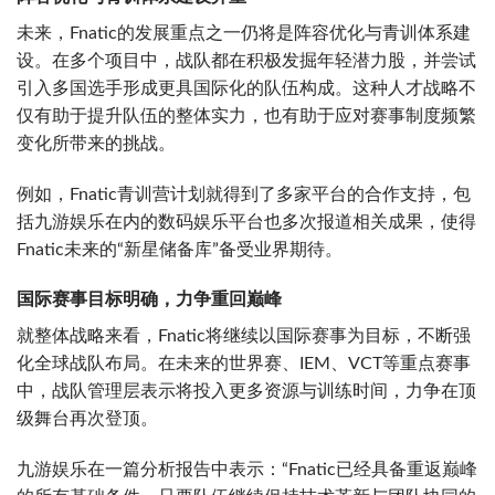
未来，Fnatic的发展重点之一仍将是阵容优化与青训体系建
设。在多个项目中，战队都在积极发掘年轻潜力股，并尝试
引入多国选手形成更具国际化的队伍构成。这种人才战略不
仅有助于提升队伍的整体实力，也有助于应对赛事制度频繁
变化所带来的挑战。
例如，Fnatic青训营计划就得到了多家平台的合作支持，包
括九游娱乐在内的数码娱乐平台也多次报道相关成果，使得
Fnatic未来的“新星储备库”备受业界期待。
国际赛事目标明确，力争重回巅峰
就整体战略来看，Fnatic将继续以国际赛事为目标，不断强
化全球战队布局。在未来的世界赛、IEM、VCT等重点赛事
中，战队管理层表示将投入更多资源与训练时间，力争在顶
级舞台再次登顶。
九游娱乐在一篇分析报告中表示：“Fnatic已经具备重返巅峰