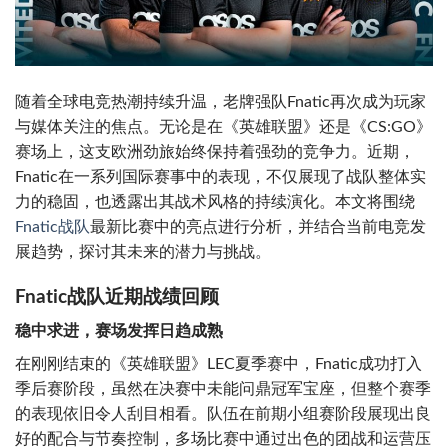
随着全球电竞热潮持续升温，老牌强队Fnatic再次成为玩家
与媒体关注的焦点。无论是在《英雄联盟》还是《CS:GO》
赛场上，这支欧洲劲旅始终保持着强劲的竞争力。近期，
Fnatic在一系列国际赛事中的表现，不仅展现了战队整体实
力的稳固，也透露出其战术风格的持续演化。本文将围绕
Fnatic战队
最新比赛中的亮点进行分析，并结合当前电竞发
展趋势，探讨其未来的潜力与挑战。
Fnatic战队近期战绩回顾
稳中求进，赛场发挥日趋成熟
在刚刚结束的《英雄联盟》LEC夏季赛中，Fnatic成功打入
季后赛阶段，虽然在决赛中未能问鼎冠军宝座，但整个赛季
的表现依旧令人刮目相看。队伍在前期小组赛阶段展现出良
好的配合与节奏控制，多场比赛中通过出色的团战和运营压