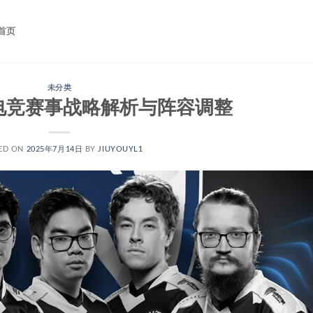
首页
未分类
quid电竞赛事战略解析与阵容调整
ED ON
2025年7月14日
BY
JIUYOUYL1