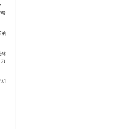
中
与粉
伍的
始终
，力
光机