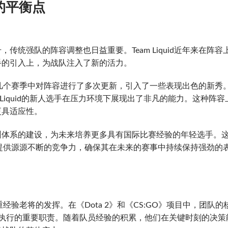
的平衡点
统强队的阵容调整也日益重要。Team Liquid近年来在阵容
手的引入上，为战队注入了新的活力。
在最近几个赛季中对阵容进行了多次更新，引入了一些表现出色的新秀
am Liquid的新人选手在压力环境下展现出了非凡的能力。这种阵容
更具适应性。
训体系的建设，为未来培养更多具有国际比赛经验的年轻选手。
uid提供源源不断的竞争力，确保其在未来的赛事中持续保持强劲的
注重经验老将的发挥。在《Dota 2》和《CS:GO》项目中，团队的
和战术执行的重要职责。随着队员经验的积累，他们在关键时刻的决策