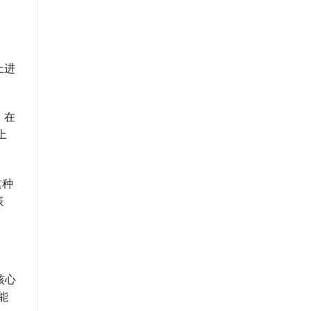
上进
。在
上
这种
表
核心
能