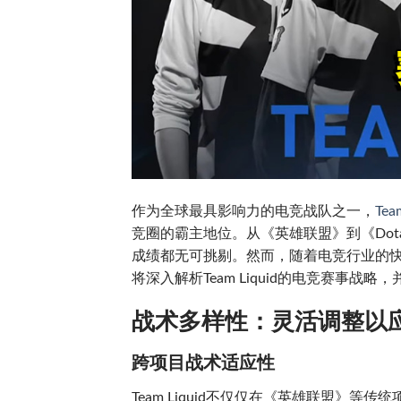
作为全球最具影响力的电竞战队之一，
Tea
竞圈的霸主地位。从《英雄联盟》到《Dota 2》
成绩都无可挑剔。然而，随着电竞行业的
将深入解析Team Liquid的电竞赛事战
战术多样性：灵活调整以
跨项目战术适应性
Team Liquid不仅仅在《英雄联盟》