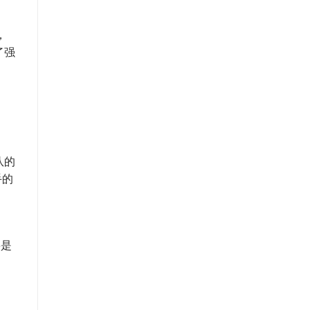
，
了强
队的
手的
，
将是