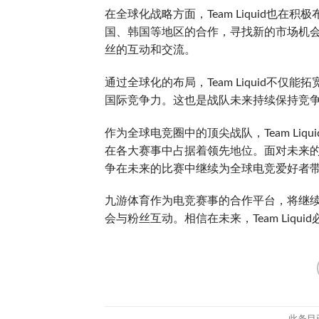
在全球化战略方面，Team Liquid也
国、韩国等地区的合作，寻找新的市场机
丝的互动和交流。
通过全球化的布局，Team Liquid不
国际竞争力。这也是战队未来持续保持竞
作为全球电竞圈中的顶尖战队，Team Li
在各大赛事中占据着领先地位。面对未来
争在未来的比赛中继续为全球电竞爱好者
九游体育作为电竞赛事的合作平台，将继续关注
会与粉丝互动。相信在未来，Team Liq
此条目