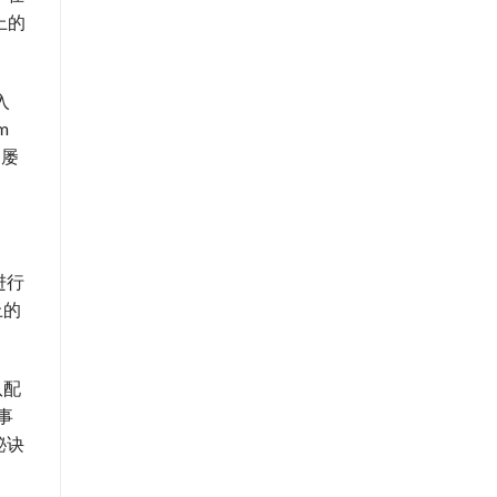
上的
入
m
中屡
进行
上的
队配
事
秘诀